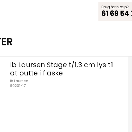
Brug for hjælp?
61 69 54
TER
Ib Laursen Stage t/1,3 cm lys til
at putte i flaske
Ib Laursen
90201-17