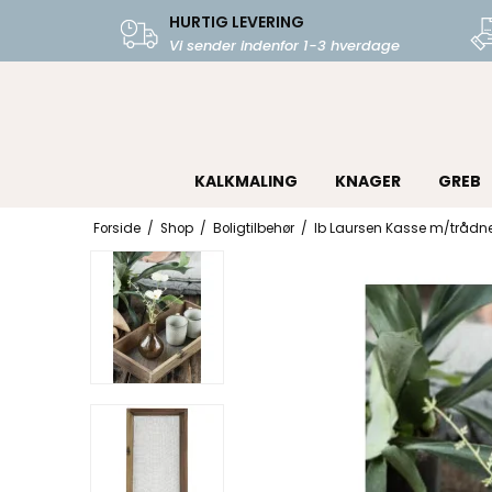
HURTIG LEVERING
Vi sender indenfor 1-3 hverdage
KALKMALING
KNAGER
GREB
Forside
/
Shop
/
Boligtilbehør
/
Ib Laursen Kasse m/trådn