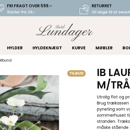
FRI FRAGT OVER 599.-
RETURRET
Starter fra 39,-
30 dage til at beslut
HYLDER
HYLDEKNÆGT
KURVE
MØBLER
BO
etbund
IB LA
TILBUD
M/TR
Utrolig flot og 
Brug trækassen s
pyneting som vas
sommerhuset til 
stranden. Trækas
måske stående på