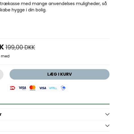
n trækasse med mange anvendelses muligheder, så
kabe hygge i din bolig.
.
KK
199,00 DKK
LÆG I KURV
r