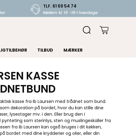
TLF. 61 69 54 74
te!
Mellem kl. 15 -18 i hverdage
LIGTILBEHØR
TILBUD
MÆRKER
URSEN KASSE
ÅDNETBUND
praktisk kasse fra Ib Laursen med trådnet som bund.
om dekoration på bordet, hvor du kan stille dine
er, lysestager mv. i den. Eller brug den i
pynteting som sterinlys, sten og muslingeskaller fra
sen fra Ib Laursen kan også bruges i dit køkken,
 bordet med dine krydderier og olier, eller din