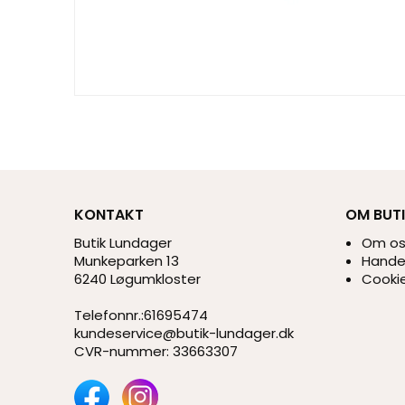
KONTAKT
OM BUT
Butik Lundager
Om o
Munkeparken 13
Handel
6240 Løgumkloster
Cookie
Telefonnr.
:
61695474
kundeservice@butik-lundager.dk
CVR-nummer
:
33663307