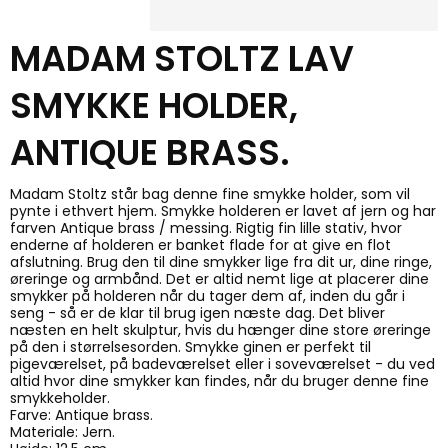
MADAM STOLTZ LAV
SMYKKE HOLDER,
ANTIQUE BRASS.
Madam Stoltz står bag denne fine smykke holder, som vil
pynte i ethvert hjem. Smykke holderen er lavet af jern og har
farven Antique brass / messing. Rigtig fin lille stativ, hvor
enderne af holderen er banket flade for at give en flot
afslutning. Brug den til dine smykker lige fra dit ur, dine ringe,
øreringe og armbånd. Det er altid nemt lige at placerer dine
smykker på holderen når du tager dem af, inden du går i
seng - så er de klar til brug igen næste dag. Det bliver
næsten en helt skulptur, hvis du hænger dine store øreringe
på den i størrelsesorden. Smykke ginen er perfekt til
pigeværelset, på badeværelset eller i soveværelset - du ved
altid hvor dine smykker kan findes, når du bruger denne fine
smykkeholder.
Farve: Antique brass.
Materiale: Jern.