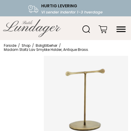
HURTIG LEVERING
FRI FRAGT OVER 599.-
Vi sender indenfor 1-3 hverdage
Starter fra 39,-
Forside
/
Shop
/
Boligtilbehør
/
Madam Stoltz Lav Smykke Holder, Antique Brass.