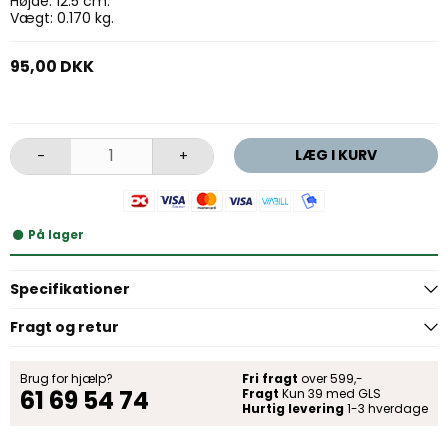
Højde: 12.5 cm.
Vægt: 0.170 kg.
95,00 DKK
LÆG I KURV
-
+
På lager
Specifikationer
Fragt og retur
Brug for hjælp?
Fri fragt
over 599,-
61 69 54 74
Fragt
Kun 39 med GLS
Hurtig levering
1-3 hverdage