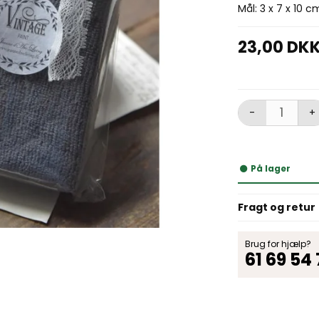
Mål: 3 x 7 x 10 c
23,00 DK
-
+
På lager
Fragt og retur
Brug for hjælp?
61 69 54