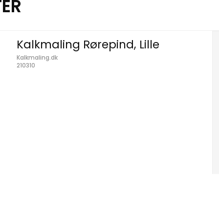
TER
Kalkmaling Rørepind, Lille
Kalkmaling.dk
210310