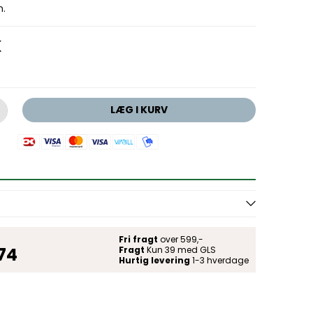
m.
K
LÆG I KURV
Fri fragt
over 599,-
 74
Fragt
Kun 39 med GLS
Hurtig levering
1-3 hverdage