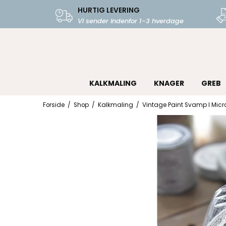
HURTIG LEVERING
Vi sender indenfor 1-3 hverdage
KALKMALING
KNAGER
GREB
Forside
/
Shop
/
Kalkmaling
/
Vintage Paint Svamp I Micro