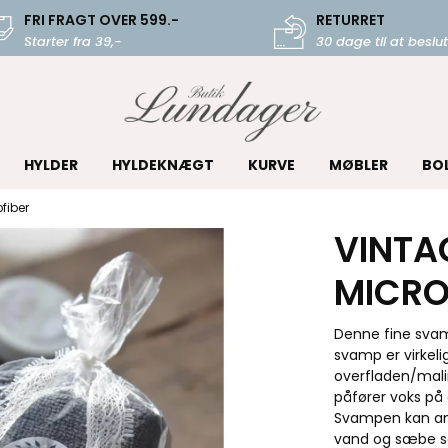
FRI FRAGT OVER 599.-
RETURRET
Starter fra 39,-
30 dage til at beslut
HYLDER
HYLDEKNÆGT
KURVE
MØBLER
BO
fiber
VINTA
MICRO
Denne fine svam
svamp er virkel
overfladen/malin
påfører voks på
Svampen kan anve
vand og sæbe s