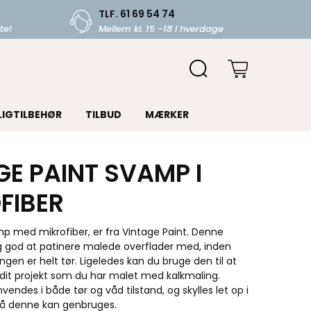
TLF. 61 69 54 74
te!
Mellem kl. 15 -18 i hverdage
LIGTILBEHØR
TILBUD
MÆRKER
GE PAINT SVAMP I
FIBER
p med mikrofiber, er fra Vintage Paint. Denne
ig god at patinere malede overflader med, inden
gen er helt tør. Ligeledes kan du bruge den til at
 dit projekt som du har malet med kalkmaling.
ndes i både tør og våd tilstand, og skylles let op i
å denne kan genbruges.