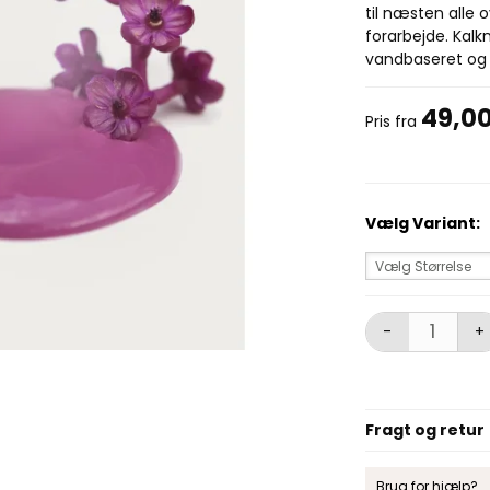
til næsten alle 
forarbejde. Kal
vandbaseret og m
49,0
Pris fra
Vælg Variant:
Vælg Størrelse
-
+
Fragt og retur
Brug for hjælp?