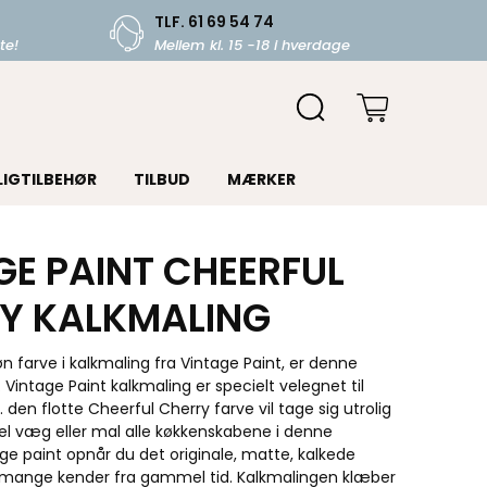
TLF. 61 69 54 74
te!
Mellem kl. 15 -18 i hverdage
LIGTILBEHØR
TILBUD
MÆRKER
GE PAINT CHEERFUL
Y KALKMALING
køn farve i kalkmaling fra Vintage Paint, er denne
 Vintage Paint kalkmaling er specielt velegnet til
 den flotte Cheerful Cherry farve vil tage sig utrolig
el væg eller mal alle køkkenskabene i denne
ge paint opnår du det originale, matte, kalkede
mange kender fra gammel tid. Kalkmalingen klæber