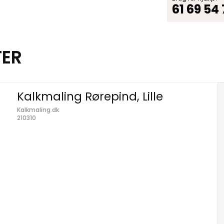
61 69 54
TER
Kalkmaling Rørepind, Lille
Kalkmaling.dk
210310