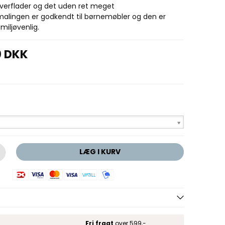
overflader og det uden ret meget
kmalingen er godkendt til børnemøbler og den er
iljøvenlig.
0 DKK
LÆG I KURV
Fri fragt
over 599,-