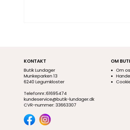
KONTAKT
OM BUT
Butik Lundager
Om o
Munkeparken 13
Handel
6240 Løgumkloster
Cookie
Telefonnr.
:
61695474
kundeservice@butik-lundager.dk
CVR-nummer
:
33663307