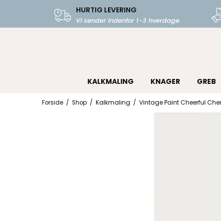
HURTIG LEVERING
Vi sender indenfor 1-3 hverdage
KALKMALING
KNAGER
GREB
Forside
/
Shop
/
Kalkmaling
/
Vintage Paint Cheerful Che