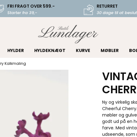
FRI FRAGT OVER 599.-
RETURRET
Starter fra 39,-
30 dage til at beslut
HYLDER
HYLDEKNÆGT
KURVE
MØBLER
BO
rry Kalkmaling
VINTA
CHERR
Ny og virkelig s
Cheerful Cherry.
møbler og gulve.
godt ud på en h
farve. Med vinta
udseende, som 