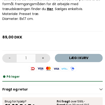
formål. Fremgangsmåden for dit arbejde med
træudskæringen finder du
Her
. Sælges enkeltvis.
Materiale: Presset træ.
Diameter: 8x17 cm.
89,00 DKK
LÆG I KURV
-
+
På lager
Fragt og retur
Brug for hjælp?
Fri fragt
over 599,-
Fragt
Kun 39 med GLS