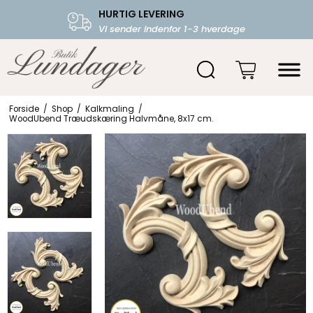
HURTIG LEVERING
FRI FRAGT OVER 599.-
Vi sender indenfor 1-3 hverdage
Starter fra 39,-
Forside
/
Shop
/
Kalkmaling
/
WoodUbend Træudskæring Halvmåne, 8x17 cm.