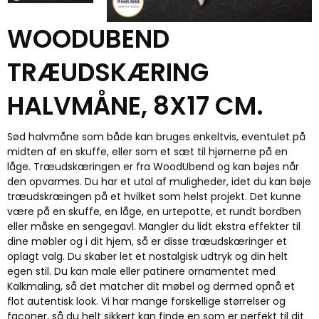
WOODUBEND
TRÆUDSKÆRING
HALVMÅNE, 8X17 CM.
Sød halvmåne som både kan bruges enkeltvis, eventulet på
midten af en skuffe, eller som et sæt til hjørnerne på en
låge. Træudskæringen er fra WoodUbend og kan bøjes når
den opvarmes. Du har et utal af muligheder, idet du kan bøje
træudskræingen på et hvilket som helst projekt. Det kunne
være på en skuffe, en låge, en urtepotte, et rundt bordben
eller måske en sengegavl. Mangler du lidt ekstra effekter til
dine møbler og i dit hjem, så er disse træudskæringer et
oplagt valg. Du skaber let et nostalgisk udtryk og din helt
egen stil. Du kan male eller patinere ornamentet med
Kalkmaling, så det matcher dit møbel og dermed opnå et
flot autentisk look. Vi har mange forskellige størrelser og
faconer, så du helt sikkert kan finde en som er perfekt til dit