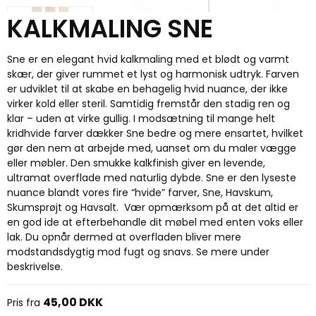
KALKMALING SNE
Sne er en elegant hvid kalkmaling med et blødt og varmt
skær, der giver rummet et lyst og harmonisk udtryk. Farven
er udviklet til at skabe en behagelig hvid nuance, der ikke
virker kold eller steril. Samtidig fremstår den stadig ren og
klar – uden at virke gullig. I modsætning til mange helt
kridhvide farver dækker Sne bedre og mere ensartet, hvilket
gør den nem at arbejde med, uanset om du maler vægge
eller møbler. Den smukke kalkfinish giver en levende,
ultramat overflade med naturlig dybde. Sne er den lyseste
nuance blandt vores fire “hvide” farver, Sne, Havskum,
Skumsprøjt og Havsalt. Vær opmærksom på at det altid er
en god ide at efterbehandle dit møbel med enten voks eller
lak. Du opnår dermed at overfladen bliver mere
modstandsdygtig mod fugt og snavs. Se mere under
beskrivelse.
45,00 DKK
Pris fra