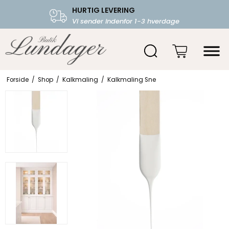
HURTIG LEVERING
FRI FRAGT OVER 599.-
Vi sender indenfor 1-3 hverdage
Starter fra 39,-
Forside
/
Shop
/
Kalkmaling
/
Kalkmaling Sne