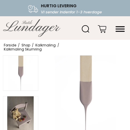
HURTIG LEVERING
FRI FRAGT OVER 599.-
Vi sender indenfor 1-3 hverdage
Starter fra 39,-
Forside
/
Shop
/
Kalkmaling
/
Kalkmaling Skumring