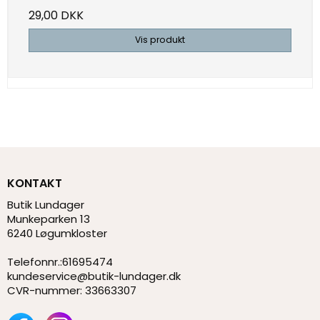
29,00 DKK
Vis produkt
KONTAKT
Butik Lundager
Munkeparken 13
6240 Løgumkloster
Telefonnr.
:
61695474
kundeservice@butik-lundager.dk
CVR-nummer
:
33663307