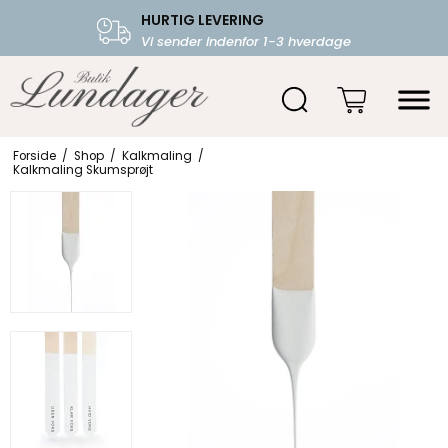
HURTIG LEVERING
FRI FRAGT OVER 599.-
Vi sender indenfor 1-3 hverdage
Starter fra 39,-
Forside
/
Shop
/
Kalkmaling
/
Kalkmaling Skumsprøjt