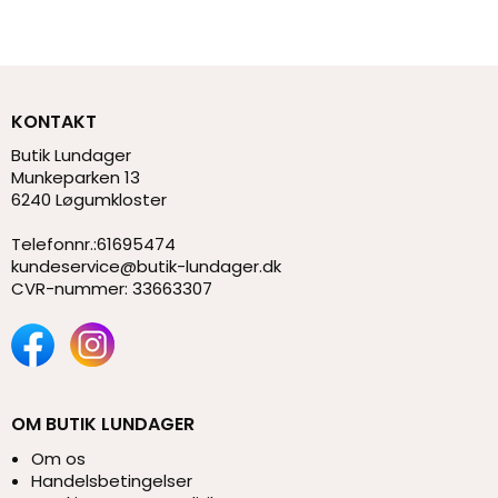
KONTAKT
Butik Lundager
Munkeparken 13
6240 Løgumkloster
Telefonnr.
:
61695474
kundeservice@butik-lundager.dk
CVR-nummer
:
33663307
OM BUTIK LUNDAGER
Om os
Handelsbetingelser