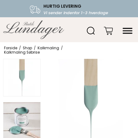
HURTIG LEVERING
FRI FRAGT OVER 599.-
Vi sender indenfor 1-3 hverdage
Starter fra 39,-
Forside
/
Shop
/
Kalkmaling
/
Kalkmaling Søbrise