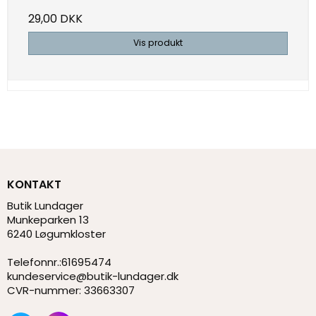
29,00 DKK
Vis produkt
KONTAKT
Butik Lundager
Munkeparken 13
6240 Løgumkloster
Telefonnr.
:
61695474
kundeservice@butik-lundager.dk
CVR-nummer
:
33663307