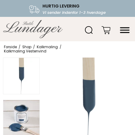
HURTIG LEVERING
FRI FRAGT OVER 599.-
Vi sender indenfor 1-3 hverdage
Starter fra 39,-
Forside
/
Shop
/
Kalkmaling
/
Kalkmaling Vestenvind