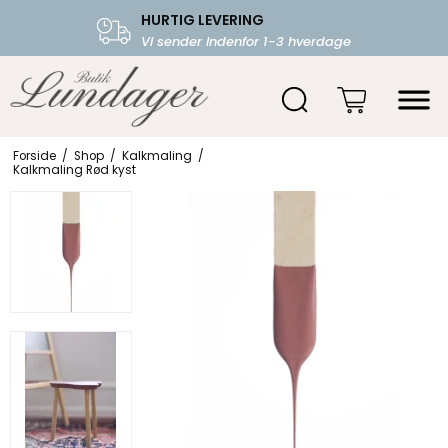
HURTIG LEVERING
FRI FRAGT OVER 599.-
Vi sender indenfor 1-3 hverdage
Starter fra 39,-
Forside
/
Shop
/
Kalkmaling
/
Kalkmaling Rød kyst