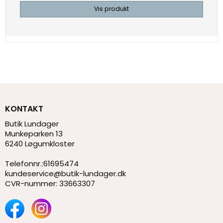
Vis produkt
KONTAKT
Butik Lundager
Munkeparken 13
6240 Løgumkloster
Telefonnr.
:
61695474
kundeservice@butik-lundager.dk
CVR-nummer
:
33663307