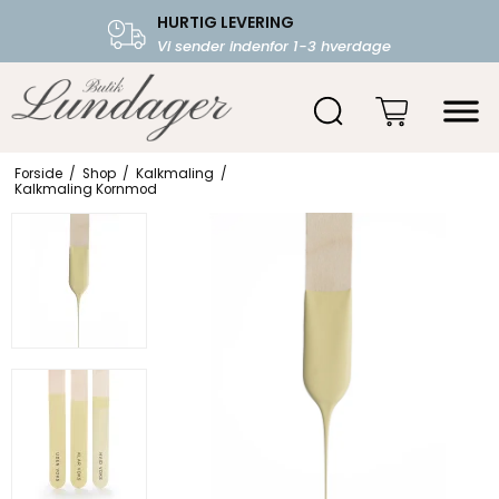
HURTIG LEVERING
FRI FRAGT OVER 599.-
Vi sender indenfor 1-3 hverdage
Starter fra 39,-
Forside
/
Shop
/
Kalkmaling
/
Kalkmaling Kornmod