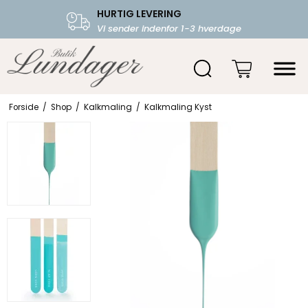
HURTIG LEVERING
FRI FRAGT OVER 599.-
Vi sender indenfor 1-3 hverdage
Starter fra 39,-
Forside
/
Shop
/
Kalkmaling
/
Kalkmaling Kyst