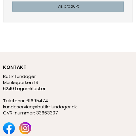
Vis produkt
KONTAKT
Butik Lundager
Munkeparken 13
6240 Løgumkloster
Telefonnr.
:
61695474
kundeservice@butik-lundager.dk
CVR-nummer
:
33663307