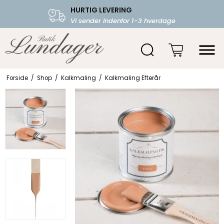
HURTIG LEVERING
FRI FRAGT OVER 599.-
Vi sender indenfor 1-3 hverdage
Starter fra 39,-
Forside
/
Shop
/
Kalkmaling
/
Kalkmaling Efterår