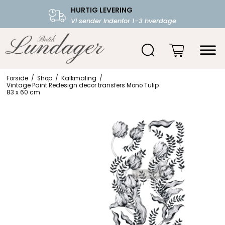
HURTIG LEVERING
FRI FRAGT OVER 599.-
Vi sender indenfor 1-3 hverdage
Starter fra 39,-
Forside
/
Shop
/
Kalkmaling
/
Vintage Paint Redesign decor transfers Mono Tulip
83 x 60 cm