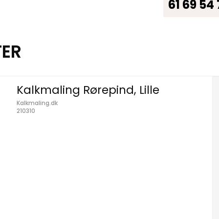
61 69 54
TER
Kalkmaling Rørepind, Lille
Kalkmaling.dk
210310