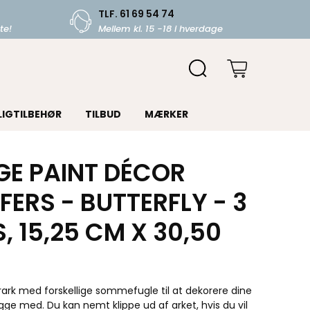
TLF. 61 69 54 74
te!
Mellem kl. 15 -18 i hverdage
LIGTILBEHØR
TILBUD
MÆRKER
GE PAINT DÉCOR
ERS - BUTTERFLY - 3
, 15,25 CM X 30,50
rark med forskellige sommefugle til at dekorere dine
ge med. Du kan nemt klippe ud af arket, hvis du vil