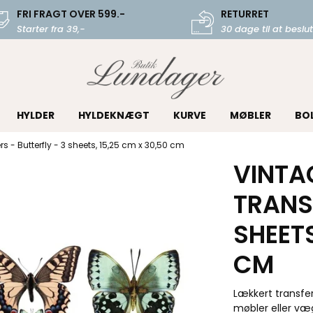
FRI FRAGT OVER 599.-
RETURRET
Starter fra 39,-
30 dage til at beslut
HYLDER
HYLDEKNÆGT
KURVE
MØBLER
BO
s - Butterfly - 3 sheets, 15,25 cm x 30,50 cm
VINTA
TRANSF
SHEETS
CM
Lækkert transfe
møbler eller væg