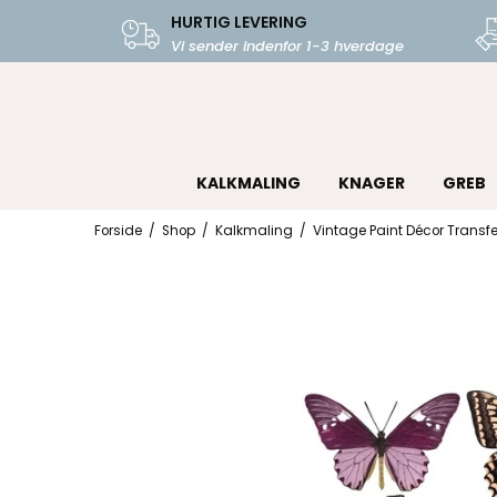
HURTIG LEVERING
Vi sender indenfor 1-3 hverdage
KALKMALING
KNAGER
GREB
Forside
/
Shop
/
Kalkmaling
/
Vintage Paint Décor Transfer