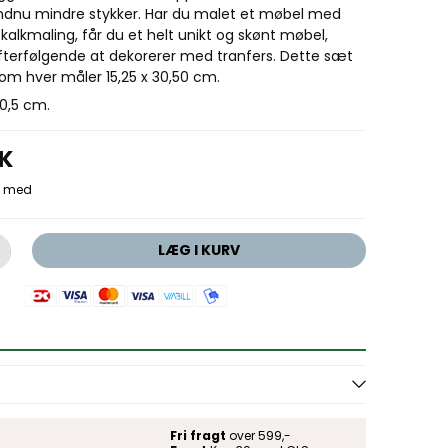
 endnu mindre stykker. Har du malet et møbel med
alkmaling, får du et helt unikt og skønt møbel,
fterfølgende at dekorerer med tranfers. Dette sæt
som hver måler 15,25 x 30,50 cm.
30,5 cm.
KK
LÆG I KURV
Fri fragt
over 599,-