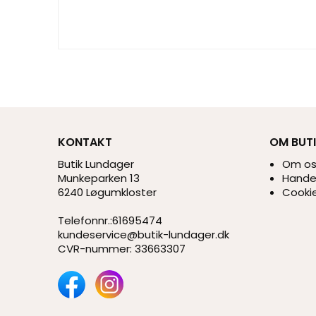
KONTAKT
OM BUT
Butik Lundager
Om o
Munkeparken 13
Handel
6240 Løgumkloster
Cookie
Telefonnr.
:
61695474
kundeservice@butik-lundager.dk
CVR-nummer
:
33663307