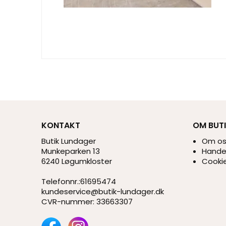
KONTAKT
OM BUT
Butik Lundager
Om o
Munkeparken 13
Handel
6240 Løgumkloster
Cookie
Telefonnr.
:
61695474
kundeservice@butik-lundager.dk
CVR-nummer
:
33663307