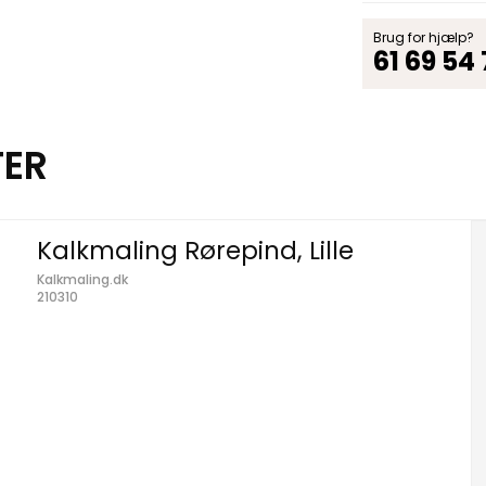
Brug for hjælp?
61 69 54
TER
Kalkmaling Rørepind, Lille
Kalkmaling.dk
210310