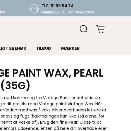
TLF. 61 69 54 74
te!
Mellem kl. 15 -18 i hverdage
LIGTILBEHØR
TILBUD
MÆRKER
GE PAINT WAX, PEARL
 (35G)
 med kalkmaling fra Vintage Paint er det altid en
gle dit projekt med Vintage paint Vintage Wax. Når
erfladen med wax / voks bliver overfladen lettere at
 snavs og fugt (kalkmalingen kan ikke stå alene, for
 nemt at vaske af). Brug den fine Pearl Glaze til at
erlemors udseende, enten på hele din overflade eller