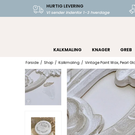
HURTIG LEVERING
Vi sender indenfor 1-3 hverdage
KALKMALING
KNAGER
GREB
Forside
/
Shop
/
Kalkmaling
/
Vintage Paint Wax, Pearl Gl