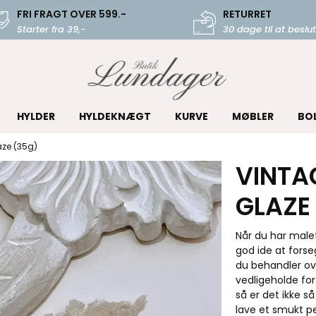
FRI FRAGT OVER 599.-
RETURRET
Starter fra 39,-
30 dage til at beslut
HYLDER
HYLDEKNÆGT
KURVE
MØBLER
BO
aze (35g)
VINTA
GLAZE
Når du har malet
god ide at forse
du behandler ov
vedligeholde for
så er det ikke så
lave et smukt p