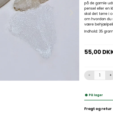
på de gamle ud
pensel eller en k
skal det tørre i 
om hvordan du sk
være behjælpeli
Indhold: 35 gra
55,00 DK
-
+
På lager
Fragt og retur