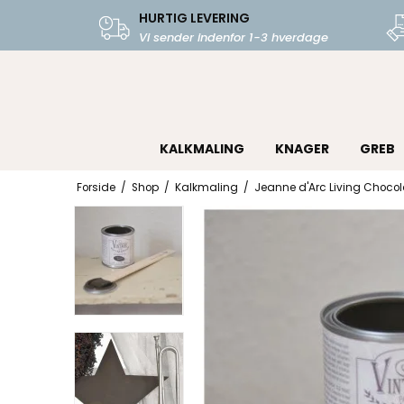
HURTIG LEVERING
Vi sender indenfor 1-3 hverdage
KALKMALING
KNAGER
GREB
Forside
/
Shop
/
Kalkmaling
/
Jeanne d'Arc Living Chocol