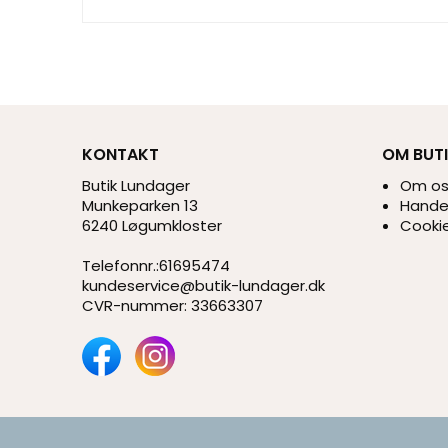
KONTAKT
OM BUT
Butik Lundager
Om o
Munkeparken 13
Handel
6240 Løgumkloster
Cookie
Telefonnr.
:
61695474
kundeservice@butik-lundager.dk
CVR-nummer
:
33663307