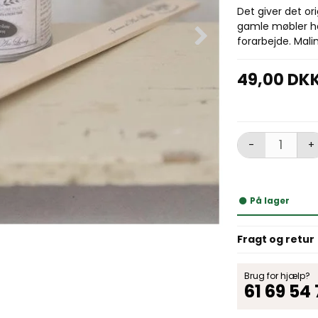
Det giver det o
gamle møbler ha
forarbejde. Mali
49,00 DK
-
+
På lager
Fragt og retur
Brug for hjælp?
61 69 54