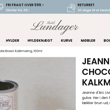
FRI FRAGT OVER 599.-
RETURRET
Starter fra 39,-
30 dage til at beslut
HYLDER
HYLDEKNÆGT
KURVE
MØBLER
BO
ate Brown Kalkmaling, 100ml
JEANNE
CHOC
KALKM
Jeanne d'Arc Liv
gulve. Her i den 
lækker brun ud,