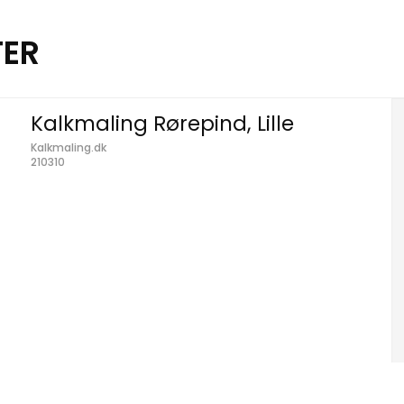
TER
Kalkmaling Rørepind, Lille
Kalkmaling.dk
210310