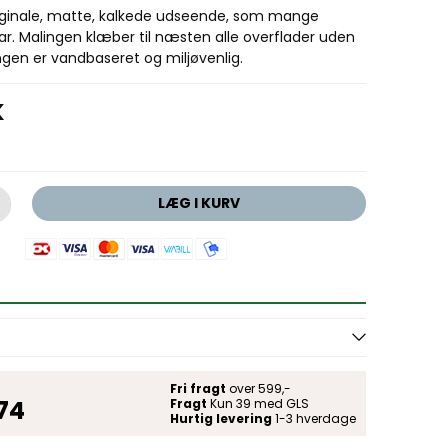
riginale, matte, kalkede udseende, som mange
r. Malingen klæber til næsten alle overflader uden
ngen er vandbaseret og miljøvenlig.
K
LÆG I KURV
Fri fragt
over 599,-
 74
Fragt
Kun 39 med GLS
Hurtig levering
1-3 hverdage