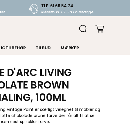
TLF. 61 69 54 74
te!
Mellem kl. 15 -18 i hverdage
LIGTILBEHØR
TILBUD
MÆRKER
 D'ARC LIVING
OLATE BROWN
ALING, 100ML
ing Vintage Paint er særligt velegnet til møbler og
flotte chokolade brune farve der får alt til at se
 nærmest spiseklar farve.