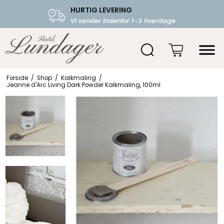
HURTIG LEVERING
FRI FRAGT OVER 599.-
Vi sender indenfor 1-3 hverdage
Starter fra 39,-
Forside
/
Shop
/
Kalkmaling
/
Jeanne d'Arc Living Dark Powder Kalkmaling, 100ml