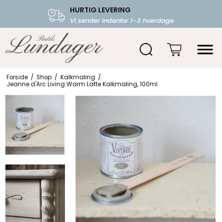
HURTIG LEVERING
FRI FRAGT OVER 599.-
Vi sender indenfor 1-3 hverdage
Starter fra 39,-
Forside
/
Shop
/
Kalkmaling
/
Jeanne d'Arc Living Warm Latte Kalkmaling, 100ml