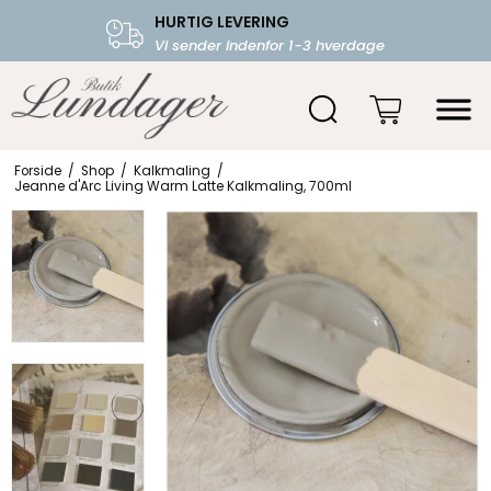
HURTIG LEVERING
FRI FRAGT OVER 599.-
Vi sender indenfor 1-3 hverdage
Starter fra 39,-
Forside
/
Shop
/
Kalkmaling
/
Jeanne d'Arc Living Warm Latte Kalkmaling, 700ml