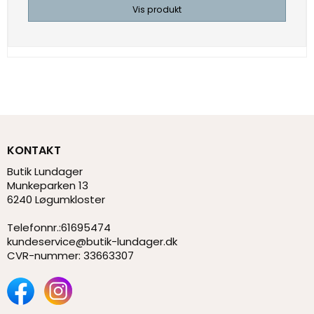
Vis produkt
KONTAKT
Butik Lundager
Munkeparken 13
6240 Løgumkloster
Telefonnr.
:
61695474
kundeservice@butik-lundager.dk
CVR-nummer
:
33663307