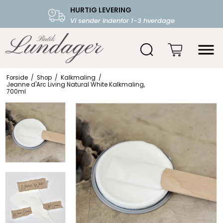
HURTIG LEVERING
FRI FRAGT OVER 599.-
Vi sender indenfor 1-3 hverdage
Starter fra 39,-
Forside
/
Shop
/
Kalkmaling
/
Jeanne d'Arc Living Natural White Kalkmaling,
700ml