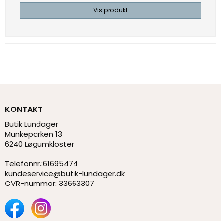
Vis produkt
KONTAKT
Butik Lundager
Munkeparken 13
6240 Løgumkloster
Telefonnr.
:
61695474
kundeservice@butik-lundager.dk
CVR-nummer
:
33663307