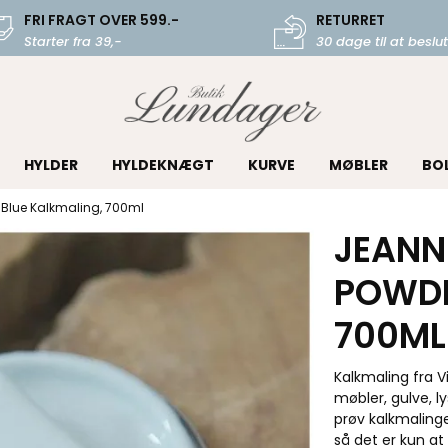
FRI FRAGT OVER 599.-
RETURRET
Starter fra 39,-
30 dage til at beslut
HYLDER
HYLDEKNÆGT
KURVE
MØBLER
BO
 Blue Kalkmaling, 700ml
JEANNE
POWDE
700ML
Kalkmaling fra V
møbler, gulve, l
prøv kalkmalinge
så det er kun at 