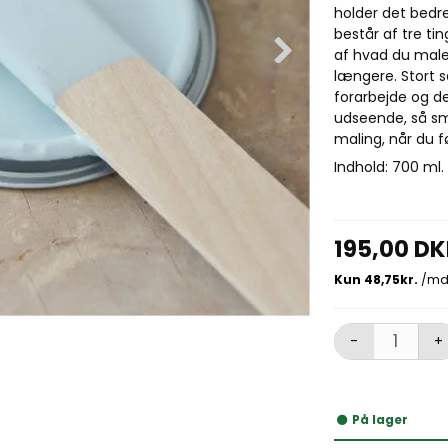
holder det bedr
består af tre ti
af hvad du maler
længere. Stort s
forarbejde og de
udseende, så sm
maling, når du 
Indhold: 700 ml.
195,00 D
-
+
På lager