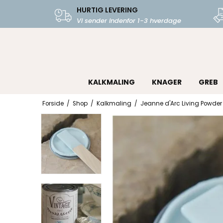
HURTIG LEVERING
Vi sender indenfor 1-3 hverdage
KALKMALING
KNAGER
GREB
Forside
/
Shop
/
Kalkmaling
/
Jeanne d'Arc Living Powder