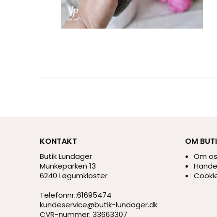
KONTAKT
OM BUT
Butik Lundager
Om o
Munkeparken 13
Handel
6240 Løgumkloster
Cookie
Telefonnr.
:
61695474
kundeservice@butik-lundager.dk
CVR-nummer
:
33663307