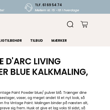
TLF. 61 69 54 74
te!
Mellem kl. 15 -18 i hverdage
LIGTILBEHØR
TILBUD
MÆRKER
 D'ARC LIVING
R BLUE KALKMALING,
intage Paint Powder blue/ pulver blå. Trænger dine
ysestager, vaser, og meget andet til et nyt look, så
n fra Vintage Paint. Malingen binder på næsten alt,
prøve sig frem. Husk at give et lag voks til sidst, så