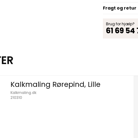
Fragt og retur
Brug for hjælp?
61 69 54
TER
Kalkmaling Rørepind, Lille
Kalkmaling.dk
210310