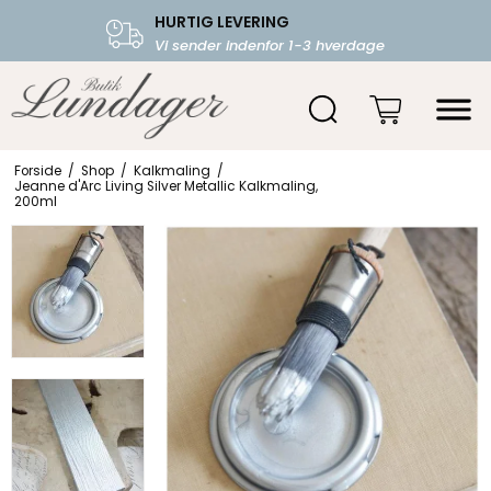
HURTIG LEVERING
FRI FRAGT OVER 599.-
Vi sender indenfor 1-3 hverdage
Starter fra 39,-
Forside
/
Shop
/
Kalkmaling
/
Jeanne d'Arc Living Silver Metallic Kalkmaling,
200ml