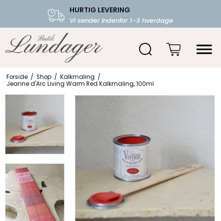
HURTIG LEVERING
FRI FRAGT OVER 599.-
Vi sender indenfor 1-3 hverdage
Starter fra 39,-
Forside
/
Shop
/
Kalkmaling
/
Jeanne d'Arc Living Warm Red Kalkmaling, 100ml