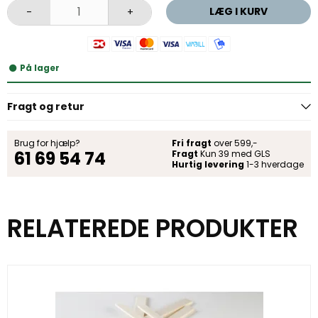
LÆG I KURV
-
+
På lager
Fragt og retur
Brug for hjælp?
Fri fragt
over 599,-
61 69 54 74
Fragt
Kun 39 med GLS
Hurtig levering
1-3 hverdage
RELATEREDE PRODUKTER