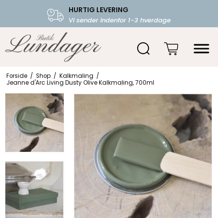
HURTIG LEVERING
FRI FRAGT OVER 599.-
Vi sender indenfor 1-3 hverdage
Starter fra 39,-
Forside
/
Shop
/
Kalkmaling
/
Jeanne d'Arc Living Dusty Olive Kalkmaling, 700ml