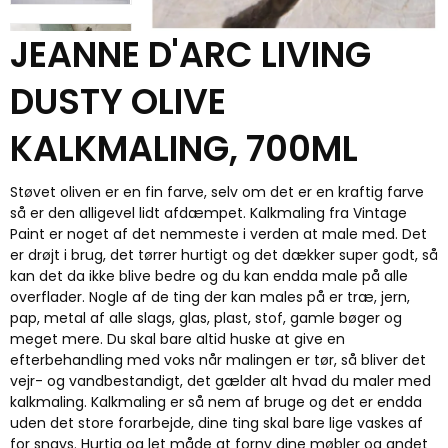
JEANNE D'ARC LIVING
DUSTY OLIVE
KALKMALING, 700ML
Støvet oliven er en fin farve, selv om det er en kraftig farve
så er den alligevel lidt afdæmpet. Kalkmaling fra Vintage
Paint er noget af det nemmeste i verden at male med. Det
er drøjt i brug, det tørrer hurtigt og det dækker super godt, så
kan det da ikke blive bedre og du kan endda male på alle
overflader. Nogle af de ting der kan males på er træ, jern,
pap, metal af alle slags, glas, plast, stof, gamle bøger og
meget mere. Du skal bare altid huske at give en
efterbehandling med voks når malingen er tør, så bliver det
vejr- og vandbestandigt, det gælder alt hvad du maler med
kalkmaling. Kalkmaling er så nem af bruge og det er endda
uden det store forarbejde, dine ting skal bare lige vaskes af
for snavs. Hurtig og let måde at forny dine møbler og andet