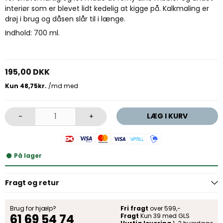
interiør som er blevet lidt kedelig at kigge på. Kalkmaling er
drøj i brug og dåsen slår til i længe.
Indhold: 700 ml.
195,00 DKK
LÆG I KURV
-
+
På lager
Fragt og retur
Brug for hjælp?
Fri fragt
over 599,-
61 69 54 74
Fragt
Kun 39 med GLS