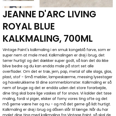
JEANNE D'ARC LIVING
ROYAL BLUE
KALKMALING, 700ML
Vintage Paint's kalkmaling i en smuk kongeblå farve, som er
super nem at male med. Kalkmalingen er drøj i brug, det
tørrer hurtigt og det dækker super godt, så kan det da ikke
blive bedre og du kan endda male på stort set alle
overflader. Om det er træ, jern, pap, metal af alle slags, glas,
plast, stof - Små møbler, lampeskærme, messing lysestager
og havekrukkerne til dine sommerblomster. Kalkmaling er så
nem af bruge og det er endda uden det store forarbejde,
dine ting skal bare lige vaskes af for snavs. Vi kalder det tøse
maling, fordi vi piger, elsker af forny vores ting ofte og det
må gerne være her og nu - og må det gerne gå lidt hurtigt.
Kalkmaling er drøj i brug og dåsen slår til længe. Når du har
malet dine ting med kalkmaling fra Vintage Paint, så skal de