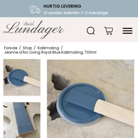
HURTIG LEVERING
FRI FRAGT OVER 599.-
Vi sender indenfor 1-3 hverdage
Starter fra 39,-
Forside
/
Shop
/
Kalkmaling
/
Jeanne d'Arc Living Royal Blue Kalkmaling, 700ml