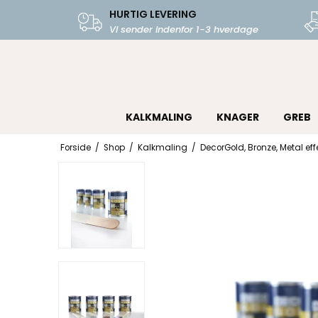
HURTIG LEVERING
Vi sender indenfor 1-3 hverdage
KALKMALING
KNAGER
GREB
Forside
/
Shop
/
Kalkmaling
/
DecorGold, Bronze, Metal eff