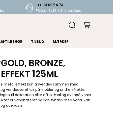
TLF. 61 69 54 74
te!
Mellem kl. 15 -18 i hverdage
LIGTILBEHØR
TILBUD
MÆRKER
GOLD, BRONZE,
 EFFEKT 125ML
ze metal effekt kan anvendes sammen med
s og vandbaseret lak på møbler og andre effekter.
ngen til dekoration eller effektmaling ovenpå vores
duktet er vandbaseret og kan tyndes med vand. Kan
 og udendørs.