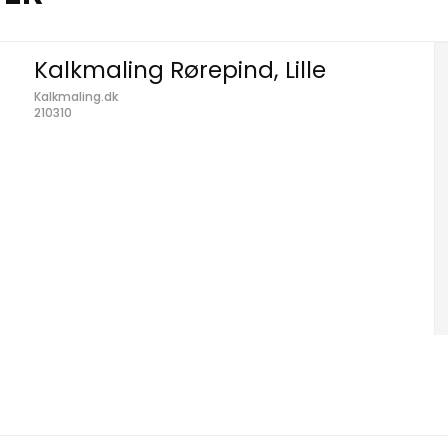
Kalkmaling Rørepind, Lille
Kalkmaling.dk
210310