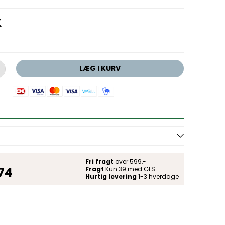
K
LÆG I KURV
Fri fragt
over 599,-
 74
Fragt
Kun 39 med GLS
Hurtig levering
1-3 hverdage