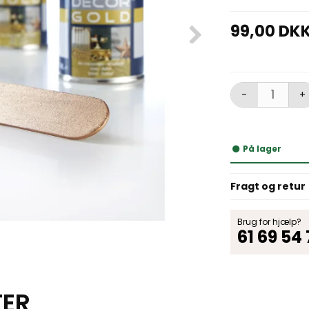
99,00 DK
-
+
På lager
Fragt og retur
Brug for hjælp?
61 69 54
TER