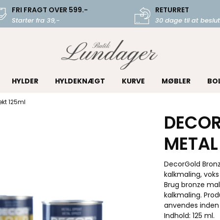
FRI FRAGT OVER 599.-
RETURRET
Starter fra 39,-
30 dage til at beslut
HYLDER
HYLDEKNÆGT
KURVE
MØBLER
BO
ekt 125ml
DECOR
METAL
DecorGold Bron
kalkmaling, vok
Brug bronze mali
kalkmaling. Pro
anvendes inden
Indhold: 125 ml.