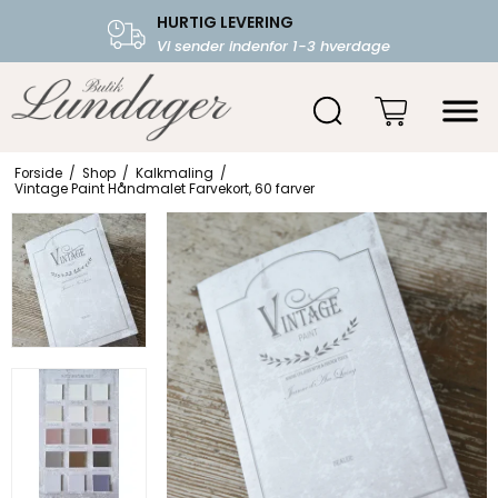
HURTIG LEVERING
FRI FRAGT OVER 599.-
Vi sender indenfor 1-3 hverdage
Starter fra 39,-
Forside
/
Shop
/
Kalkmaling
/
Vintage Paint Håndmalet Farvekort, 60 farver