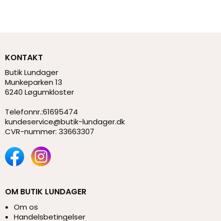
KONTAKT
Butik Lundager
Munkeparken 13
6240 Løgumkloster
Telefonnr.
:
61695474
kundeservice@butik-lundager.dk
CVR-nummer
:
33663307
OM BUTIK LUNDAGER
Om os
Handelsbetingelser