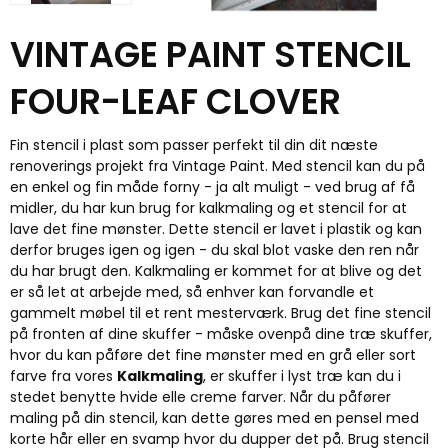
VINTAGE PAINT STENCIL
FOUR-LEAF CLOVER
Fin stencil i plast som passer perfekt til din dit næste
renoverings projekt fra Vintage Paint. Med stencil kan du på
en enkel og fin måde forny - ja alt muligt - ved brug af få
midler, du har kun brug for kalkmaling og et stencil for at
lave det fine mønster. Dette stencil er lavet i plastik og kan
derfor bruges igen og igen - du skal blot vaske den ren når
du har brugt den. Kalkmaling er kommet for at blive og det
er så let at arbejde med, så enhver kan forvandle et
gammelt møbel til et rent mesterværk. Brug det fine stencil
på fronten af dine skuffer - måske ovenpå dine træ skuffer,
hvor du kan påføre det fine mønster med en grå eller sort
farve fra vores
Kalkmaling
, er skuffer i lyst træ kan du i
stedet benytte hvide elle creme farver. Når du påfører
maling på din stencil, kan dette gøres med en pensel med
korte hår eller en svamp hvor du dupper det på. Brug stencil