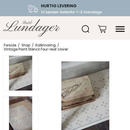
HURTIG LEVERING
FRI FRAGT OVER 599.-
Vi sender indenfor 1-3 hverdage
Starter fra 39,-
Forside
/
Shop
/
Kalkmaling
/
Vintage Paint Stencil Four-leaf clover