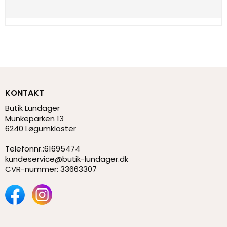
KONTAKT
Butik Lundager
Munkeparken 13
6240 Løgumkloster
Telefonnr.
:
61695474
kundeservice@butik-lundager.dk
CVR-nummer
:
33663307