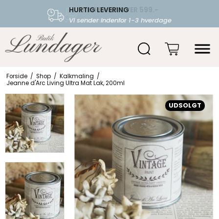
HURTIG LEVERING
FRI FRAGT OVER 599.-
Vi sender indenfor 1-3 hverdage
Starter fra 39,-
Forside
/
Shop
/
Kalkmaling
/
Jeanne d'Arc Living Ultra Mat Lak, 200ml
UDSOLGT