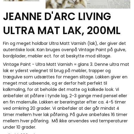
JEANNE D'ARC LIVING
ULTRA MAT LAK, 200ML
Fin og meget holdbar Ultra Matt Varnish (lak), der giver det
autentiske look. Kan bruges ovenpå Vintage Paint på gulve,
bordplader, møbler ect. for at beskytte mod slitage.
Vintage Paint - Ultra Matt Varnish = glans 3. Denne ultra mat
lak er yderst velegnet til brug på møbler, trapper og
trægulve som udsættes for megen slitage. Lakken giver en
meget mat udseende, og er derfor helt perfekt til
kalkmaling, for at beholde det matte og kalkede look. Vi
anbefaler at påføre i tynde lag, 2-3 gange med pensel eller
en fin malerrulle.
Lakken er berøringstør efter ca. 4-5 timer
ved omkring 20 grader. Vi anbefaler at der går mindst 4
timer mellem hver lak påføring. På gulve anbefales 16 timer
mellem hver påføring.
Må ikke anvendes ved temperaturer
under 10 grader.