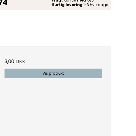
 74
Fragt
Kun 39 med GLS
Hurtig levering
1-3 hverdage
3,00 DKK
Vis produkt