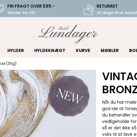
FRI FRAGT OVER 599.-
RETURRET
Starter fra 39,-
30 dage til at beslut
HYLDER
HYLDEKNÆGT
KURVE
MØBLER
BO
nze (35g)
VINTAG
BRONZ
Når du har malet
god ide at forse
du behandler ov
vedligeholde for
så er det ikke s
voks til at lave