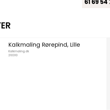
61 69 54
TER
Kalkmaling Rørepind, Lille
Kalkmaling.dk
210310