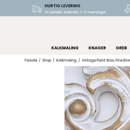
HURTIG LEVERING
Vi sender indenfor 1-3 hverdage
KALKMALING
KNAGER
GREB
Forside
/
Shop
/
Kalkmaling
/
Vintage Paint Wax, Fine Bro