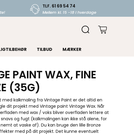
TLF. 61 69 54 74
te!
Mellem kl. 15 -18 i hverdage
LIGTILBEHØR
TILBUD
MÆRKER
E PAINT WAX, FINE
E (35G)
 med kalkmaling fra Vintage Paint er det altid en
gle dit projekt med Vintage paint Vintage Wax. Når
erfladen med wax / voks bliver overfladen lettere at
 snavs og fugt (kalkmalingen kan ikke stå alene, for
å nemt at vaske af). Du kan bruge den lille Bronze
 effekter med på dit projekt. Det kunne eventuelt