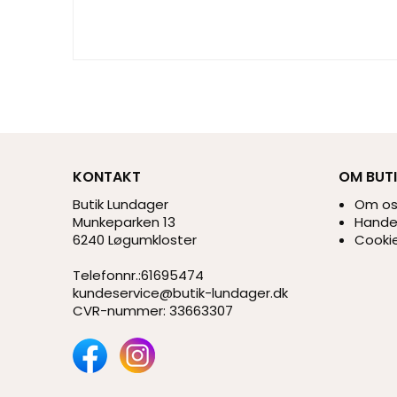
KONTAKT
OM BUT
Butik Lundager
Om o
Munkeparken 13
Handel
6240 Løgumkloster
Cookie
Telefonnr.
:
61695474
kundeservice@butik-lundager.dk
CVR-nummer
:
33663307