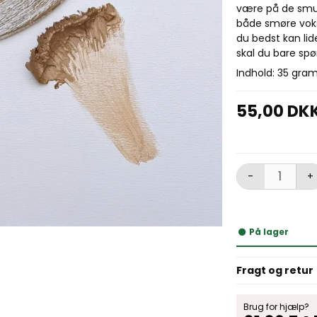
være på de smu
både smøre voks
du bedst kan lid
skal du bare spø
Indhold: 35 gra
55,00 DK
-
+
På lager
Fragt og retur
Brug for hjælp?