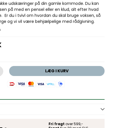
kke udskæringer på din gamle kommode. Du kan
en på med en pensel eller en klud, alt efter hvad
e. Er du i tvivl om hvordan du skal bruge voksen, så
rge og vi vil være behjælpelige med rådgivning.
m
K
LÆG I KURV
Fri fragt
over 599,-