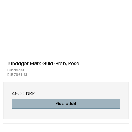
Lundager Mørk Guld Greb, Rose
Lundager
BL57961-SL
49,00 DKK
Vis produkt