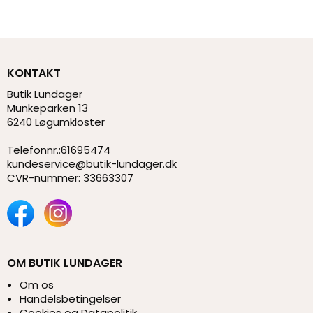
KONTAKT
Butik Lundager
Munkeparken 13
6240 Løgumkloster
Telefonnr.
:
61695474
kundeservice@butik-lundager.dk
CVR-nummer
:
33663307
OM BUTIK LUNDAGER
Om os
Handelsbetingelser
Cookies og Datapolitik