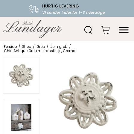
HURTIG LEVERING
FRI FRAGT OVER 599.-
Vi sender indenfor 1-3 hverdage
Starter fra 39,-
Forside
/
Shop
/
Greb
/
Jern greb
/
Chic Antique Greb m. fransk lilje, Creme