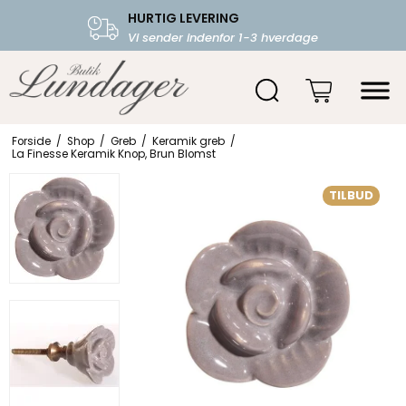
HURTIG LEVERING
FRI FRAGT OVER 599.-
Vi sender indenfor 1-3 hverdage
Starter fra 39,-
Forside
/
Shop
/
Greb
/
Keramik greb
/
La Finesse Keramik Knop, Brun Blomst
TILBUD