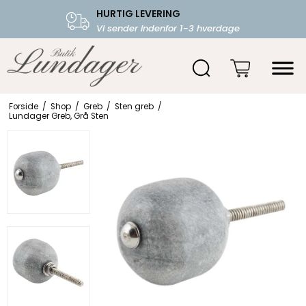
HURTIG LEVERING
FRI FRAGT OVER 599.-
Vi sender indenfor 1-3 hverdage
Starter fra 39,-
Forside
/
Shop
/
Greb
/
Sten greb
/
Lundager Greb, Grå Sten