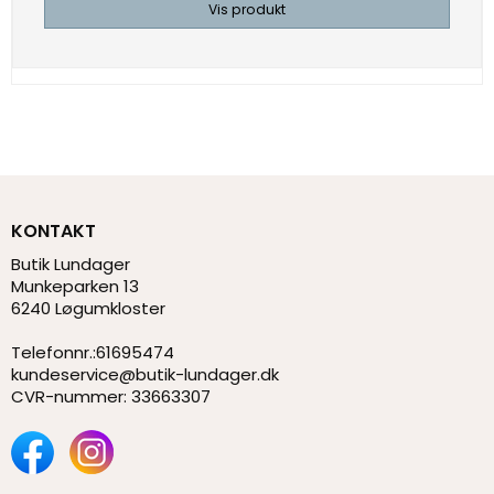
Vis produkt
KONTAKT
Butik Lundager
Munkeparken 13
6240 Løgumkloster
Telefonnr.
:
61695474
kundeservice@butik-lundager.dk
CVR-nummer
:
33663307