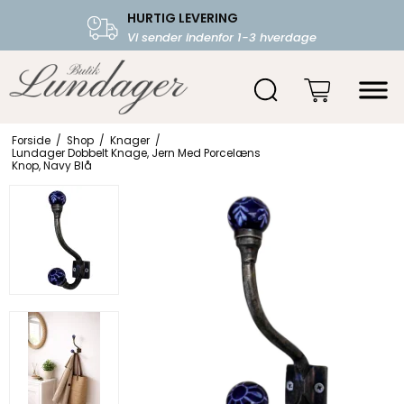
HURTIG LEVERING
FRI FRAGT OVER 599.-
Vi sender indenfor 1-3 hverdage
Starter fra 39,-
Forside
/
Shop
/
Knager
/
Lundager Dobbelt Knage, Jern Med Porcelæns
Knop, Navy Blå