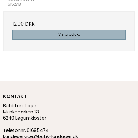
5152AB
12,00 DKK
Vis produkt
KONTAKT
Butik Lundager
Munkeparken 13
6240 Løgumkloster
Telefonnr.
:
61695474
kundeservice@butik-lundager.dk