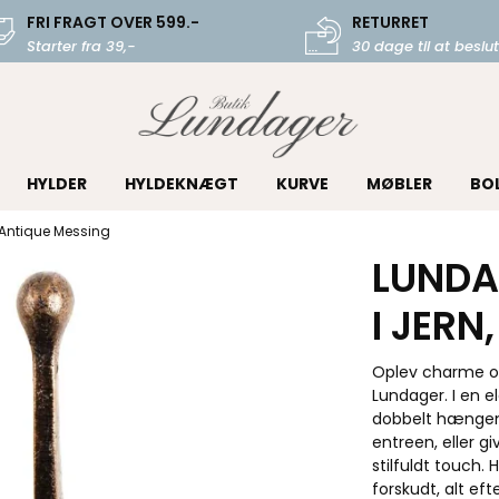
FRI FRAGT OVER 599.-
RETURRET
Starter fra 39,-
30 dage til at beslut
HYLDER
HYLDEKNÆGT
KURVE
MØBLER
BO
 Antique Messing
LUNDA
I JERN
Oplev charme og
Lundager. I en e
dobbelt hængemu
entreen, eller g
stilfuldt touch.
forskudt, alt eft