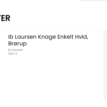
TER
Ib Laursen Knage Enkelt Hvid,
Brørup
Ib Laursen
3101-11