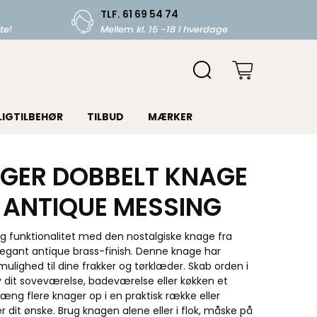
TLF. 61 69 54 74
te!
Mellem kl. 15 -18 i hverdage
LIGTILBEHØR
TILBUD
MÆRKER
GER DOBBELT KNAGE
, ANTIQUE MESSING
 funktionalitet med den nostalgiske knage fra
legant antique brass-finish. Denne knage har
lighed til dine frakker og tørklæder. Skab orden i
iv dit soveværelse, badeværelse eller køkken et
 Hæng flere knager op i en praktisk række eller
er dit ønske. Brug knagen alene eller i flok, måske på