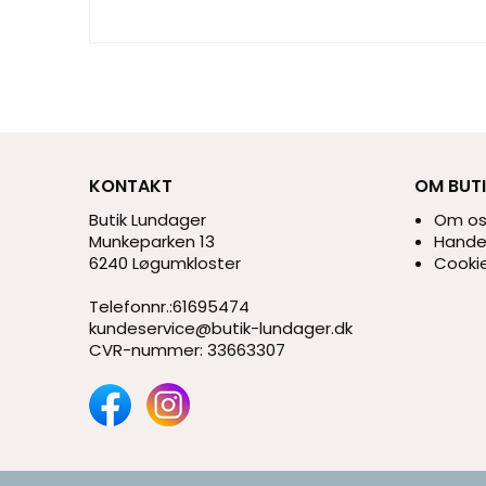
KONTAKT
OM BUT
Butik Lundager
Om o
Munkeparken 13
Handel
6240 Løgumkloster
Cookie
Telefonnr.
:
61695474
kundeservice@butik-lundager.dk
CVR-nummer
:
33663307