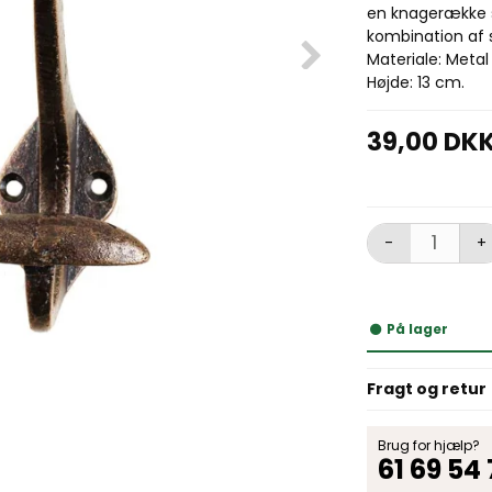
en knagerække s
kombination af s
Materiale: Metal
Højde: 13 cm.
39,00 DK
-
+
På lager
Fragt og retur
Brug for hjælp?
61 69 54