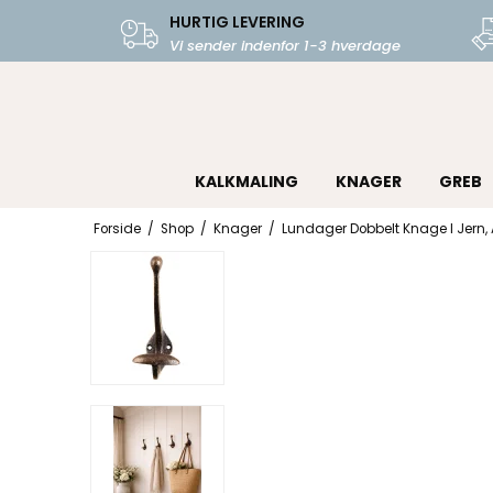
HURTIG LEVERING
Vi sender indenfor 1-3 hverdage
KALKMALING
KNAGER
GREB
Forside
/
Shop
/
Knager
/
Lundager Dobbelt Knage I Jern,