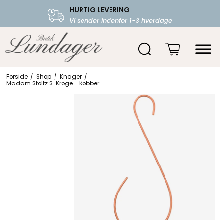
HURTIG LEVERING
FRI FRAGT OVER 599.-
Vi sender indenfor 1-3 hverdage
Starter fra 39,-
Forside
/
Shop
/
Knager
/
Madam Stoltz S-Kroge - Kobber