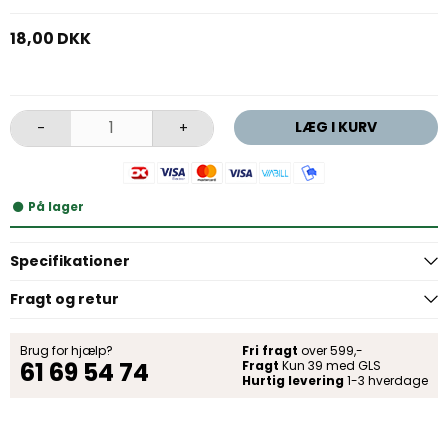
18,00 DKK
LÆG I KURV
-
+
På lager
Specifikationer
Fragt og retur
Brug for hjælp?
Fri fragt
over 599,-
61 69 54 74
Fragt
Kun 39 med GLS
Hurtig levering
1-3 hverdage