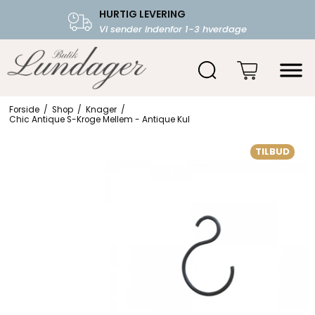
HURTIG LEVERING
FRI FRAGT OVER 599.-
Vi sender indenfor 1-3 hverdage
Starter fra 39,-
Forside
/
Shop
/
Knager
/
Chic Antique S-Kroge Mellem - Antique Kul
TILBUD