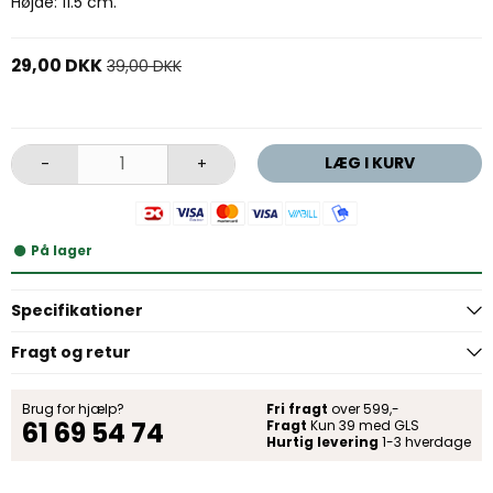
Højde: 11.5 cm.
29,00 DKK
39,00 DKK
LÆG I KURV
-
+
På lager
Specifikationer
Fragt og retur
Brug for hjælp?
Fri fragt
over 599,-
61 69 54 74
Fragt
Kun 39 med GLS
Hurtig levering
1-3 hverdage