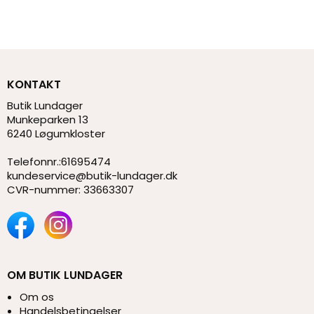
KONTAKT
Butik Lundager
Munkeparken 13
6240 Løgumkloster
Telefonnr.
:
61695474
kundeservice@butik-lundager.dk
CVR-nummer
:
33663307
OM BUTIK LUNDAGER
Om os
Handelsbetingelser