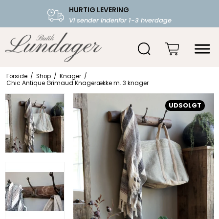
HURTIG LEVERING
FRI FRAGT OVER 599.-
Vi sender indenfor 1-3 hverdage
Starter fra 39,-
Forside
/
Shop
/
Knager
/
Chic Antique Grimaud Knagerække m. 3 knager
UDSOLGT