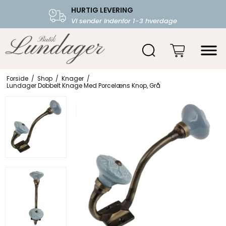
HURTIG LEVERING
FRI FRAGT OVER 599.-
Vi sender indenfor 1-3 hverdage
Starter fra 39,-
Forside
/
Shop
/
Knager
/
Lundager Dobbelt Knage Med Porcelæns Knop, Grå