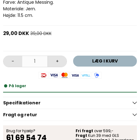
Farve: Antique Messing.
Materiale: Jern.
Højde: 11.5 cm.
29,00 DKK
39,00 DKK
LÆG I KURV
-
+
På lager
Specifikationer
Fragt og retur
Brug for hjælp?
Fri fragt
over 599,-
61 69 54 74
Fragt
Kun 39 med GLS