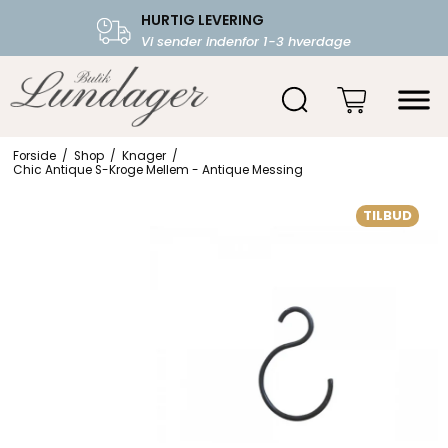
HURTIG LEVERING
FRI FRAGT OVER 599.-
Vi sender indenfor 1-3 hverdage
Starter fra 39,-
Forside
/
Shop
/
Knager
/
Chic Antique S-Kroge Mellem - Antique Messing
TILBUD