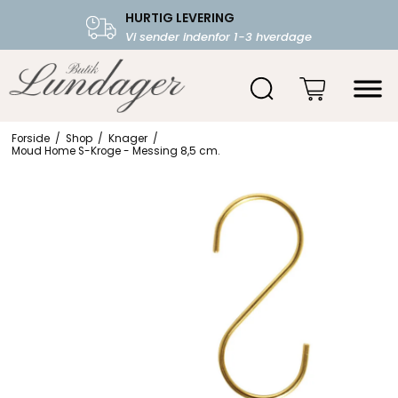
HURTIG LEVERING
FRI FRAGT OVER 599.-
Vi sender indenfor 1-3 hverdage
Starter fra 39,-
Forside
/
Shop
/
Knager
/
Moud Home S-Kroge - Messing 8,5 cm.