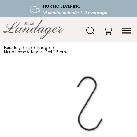
HURTIG LEVERING
FRI FRAGT OVER 599.-
Vi sender indenfor 1-3 hverdage
Starter fra 39,-
Forside
/
Shop
/
Knager
/
Moud Home S-Kroge - Sort 11,5 cm.