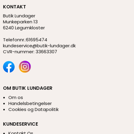
KONTAKT
Butik Lundager
Munkeparken 13
6240 Løgumkloster
Telefonnr.
:
61695474
kundeservice@butik-lundager.dk
CVR-nummer
:
33663307
OM BUTIK LUNDAGER
Om os
Handelsbetingelser
Cookies og Datapolitik
KUNDESERVICE
Kontakt Os