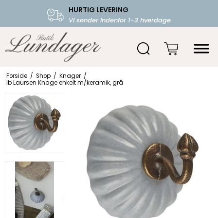
HURTIG LEVERING
FRI FRAGT OVER 599.-
Vi sender indenfor 1-3 hverdage
Starter fra 39,-
Forside
/
Shop
/
Knager
/
Ib Laursen Knage enkelt m/keramik, grå