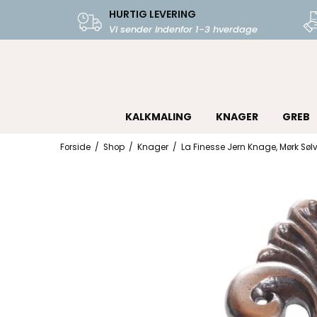
HURTIG LEVERING
Vi sender indenfor 1-3 hverdage
KALKMALING
KNAGER
GREB
Forside
/
Shop
/
Knager
/
La Finesse Jern Knage, Mørk Søl