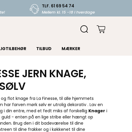
TLF. 61 69 54 74
te!
Mellem kl. 15 -18 i hverdage
LIGTILBEHØR
TILBUD
MÆRKER
ESSE JERN KNAGE,
SØLV
 og flot knage fra La Finesse, til alle hjemmets
har farven mørk sølv er utrolig dekorativ . Lav en
 din entre, med et fedt miks af forskellig
Knager
i
 guld - enten på en lige stribe eller hængt op
anden. Brug den i dit badeværelse til dine
reen til dine frakker og i køkkenet til dine