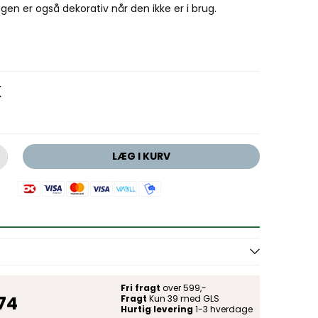
agen er også dekorativ når den ikke er i brug.
K
LÆG I KURV
Fri fragt
over 599,-
 74
Fragt
Kun 39 med GLS
Hurtig levering
1-3 hverdage