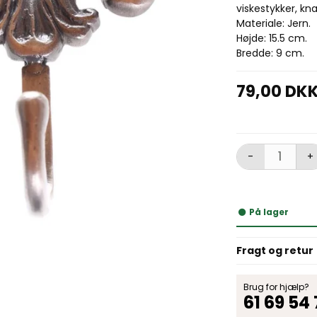
viskestykker, kn
Materiale: Jern.
Højde: 15.5 cm.
Bredde: 9 cm.
79,00 DK
-
+
På lager
Fragt og retur
Brug for hjælp?
61 69 54