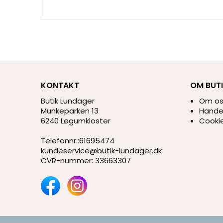
KONTAKT
OM BUT
Butik Lundager
Om o
Munkeparken 13
Handel
6240 Løgumkloster
Cookie
Telefonnr.
:
61695474
kundeservice@butik-lundager.dk
CVR-nummer
:
33663307