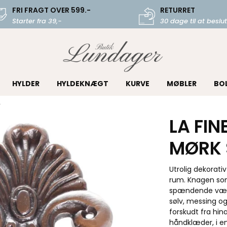
FRI FRAGT OVER 599.-
RETURRET
Starter fra 39,-
30 dage til at beslut
HYLDER
HYLDEKNÆGT
KURVE
MØBLER
BO
v
LA FIN
MØRK 
Utrolig dekorativ
rum. Knagen som 
spændende væg i
sølv, messing og
forskudt fra hin
håndklæder, i ent