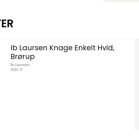
TER
Ib Laursen Knage Enkelt Hvid,
Brørup
Ib Laursen
3101-11