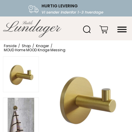
HURTIG LEVERING
FRI FRAGT OVER 599.-
Vi sender indenfor 1-3 hverdage
Starter fra 39,-
Forside
/
Shop
/
Knager
/
MOUD Home MOOD Knage Messing