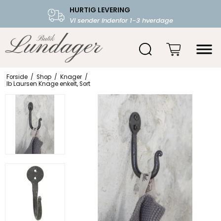
HURTIG LEVERING
FRI FRAGT OVER 599.-
Vi sender indenfor 1-3 hverdage
Starter fra 39,-
Forside
/
Shop
/
Knager
/
Ib Laursen Knage enkelt, Sort