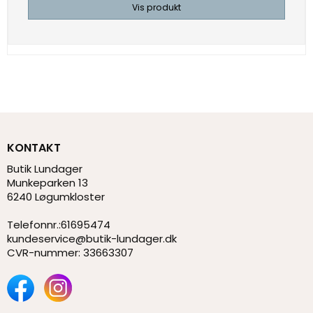
Vis produkt
KONTAKT
Butik Lundager
Munkeparken 13
6240 Løgumkloster
Telefonnr.
:
61695474
kundeservice@butik-lundager.dk
CVR-nummer
:
33663307