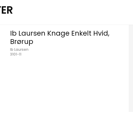
TER
Ib Laursen Knage Enkelt Hvid,
Brørup
Ib Laursen
3101-11