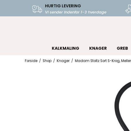
HURTIG LEVERING
Vi sender indenfor 1-3 hverdage
KALKMALING
KNAGER
GREB
Forside
/
Shop
/
Knager
/
Madam Stoltz Sort S-Krog, Mell