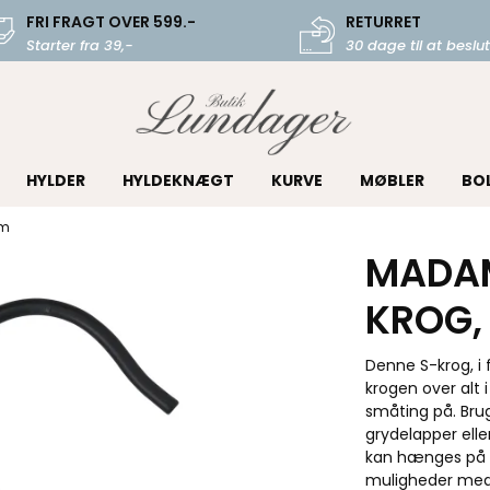
FRI FRAGT OVER 599.-
RETURRET
Starter fra 39,-
30 dage til at beslut
HYLDER
HYLDEKNÆGT
KURVE
MØBLER
BO
em
MADAM
KROG,
Denne S-krog, i 
krogen over alt 
småting på. Brug
grydelapper elle
kan hænges på e
muligheder med 