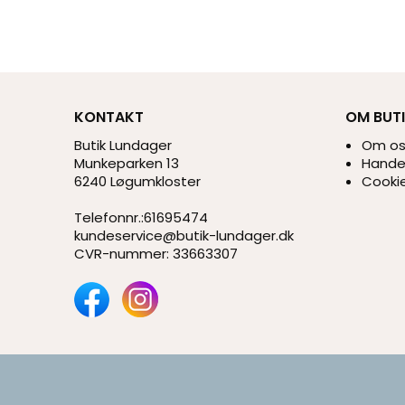
KONTAKT
OM BUT
Butik Lundager
Om o
Munkeparken 13
Handel
6240 Løgumkloster
Cookie
Telefonnr.
:
61695474
kundeservice@butik-lundager.dk
CVR-nummer
:
33663307