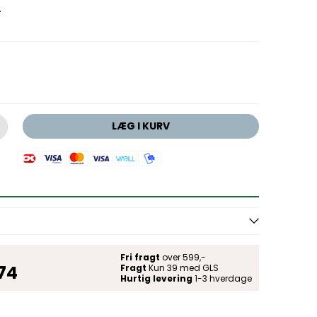
.
LÆG I KURV
Fri fragt
over 599,-
 74
Fragt
Kun 39 med GLS
Hurtig levering
1-3 hverdage