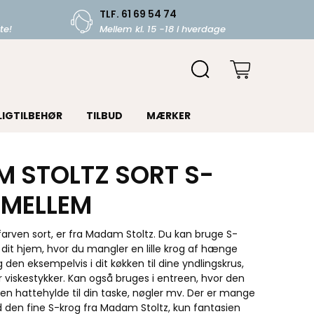
TLF. 61 69 54 74
te!
Mellem kl. 15 -18 i hverdage
LIGTILBEHØR
TILBUD
MÆRKER
 STOLTZ SORT S-
 MELLEM
farven sort, er fra Madam Stoltz. Du kan bruge S-
i dit hjem, hvor du mangler en lille krog af hænge
 den eksempelvis i dit køkken til dine yndlingskrus,
r viskestykker. Kan også bruges i entreen, hvor den
n hattehylde til din taske, nøgler mv. Der er mange
den fine S-krog fra Madam Stoltz, kun fantasien