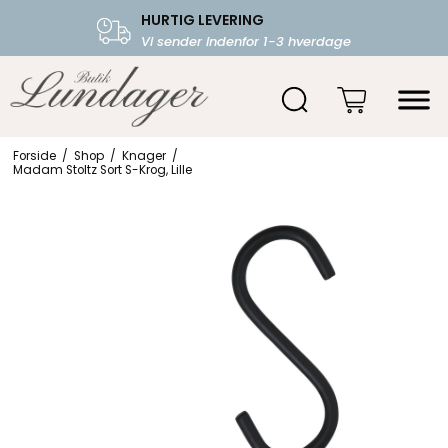
HURTIG LEVERING
FRI FRAGT OVER 599.-
Vi sender indenfor 1-3 hverdage
Starter fra 39,-
Forside
/
Shop
/
Knager
/
Madam Stoltz Sort S-Krog, Lille