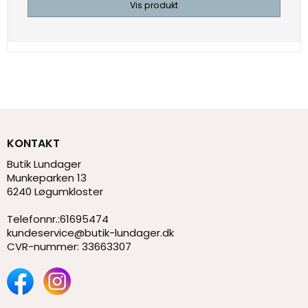
Vis produkt
KONTAKT
Butik Lundager
Munkeparken 13
6240 Løgumkloster
Telefonnr.
:
61695474
kundeservice@butik-lundager.dk
CVR-nummer
:
33663307